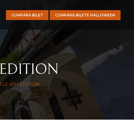
CUMPĂRĂ BILET
CUMPĂRĂ BILETE HALLOWEEN
 EDITION
TLE 4TH EDITION