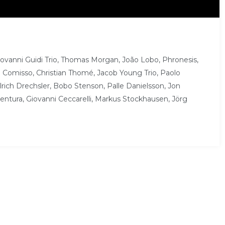
Giovanni Guidi Trio, Thomas Morgan, João Lobo, Phronesis,
Comisso, Christian Thomé, Jacob Young Trio, Paolo
lrich Drechsler, Bobo Stenson, Palle Danielsson, Jon
ventura, Giovanni Ceccarelli, Markus Stockhausen, Jörg