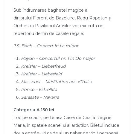
Sub îndrumarea baghetei magice a
dirijorului Florent de Bazelaire, Radu Ropotan și
Orchestra Pavilionul Artișilor vor executa un
repertoriu demn de casele regale:
J.S. Bach –
Concert
î
n La minor
Haydn – Concertul nr. 1 în Do major
Kreisler – Liebesfreud
Kreisler – Liebesleid
Massenet – Méditation aus «Thais»
Ponce – Estrellita
Sarasate – Navarra
Categoria A 150 lei
Loc pe scaun, pe terasa Casei de Ceai a Reginei
Maria, în spatele scenei și al artiștilor. Biletul include
doua entrée-uri calde și un pahar de vin / persoană.