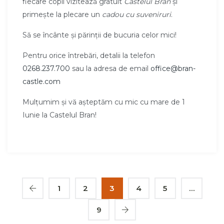
fiecare copil vizitează gratuit
Castelul Bran
și
primește la plecare un
cadou cu suveniruri
.
Să se încânte și părinții de bucuria celor mici!
Pentru orice întrebări, detalii la telefon
0268.237.700
sau la adresa de email
office@bran-
castle.com
Mulțumim și vă așteptăm cu mic cu mare de 1
Iunie la Castelul Bran!
1
2
3
4
5
…
9