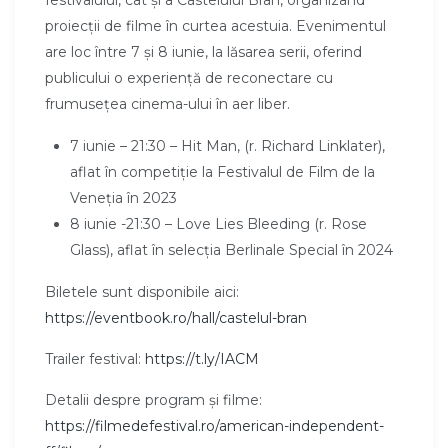
festivalului, cât și a Castelului Bran, organizând
proiecții de filme în curtea acestuia. Evenimentul
are loc între 7 și 8 iunie, la lăsarea serii, oferind
publicului o experiență de reconectare cu
frumusețea cinema-ului în aer liber.
7 iunie – 21:30 – Hit Man, (r. Richard Linklater),
aflat în competiție la Festivalul de Film de la
Veneția în 2023
8 iunie -21:30 – Love Lies Bleeding (r. Rose
Glass), aflat în selecția Berlinale Special în 2024
Biletele sunt disponibile aici:
https://eventbook.ro/hall/castelul-bran
Trailer festival:
https://t.ly/IACM
Detalii despre program și filme:
https://filmedefestival.ro/american-independent-