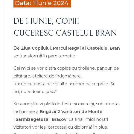
Data: 1 iunie 2024
DE 1 IUNIE, COPIII
CUCERESC CASTELUL BRAN
De
Ziua Copilului, Parcul Regal al Castelului Bran
se transformă în parc tematic.
Cei mici se vor distra copios cu tiroliene, panouri de
cățărare, ateliere de îndemânare,
trasee cu obstacole și alte asemenea surprize. Și
nu, nu e doar o joacă!
Se anunță o zi plină de teste și exerciții, sub atenta
îndrumare a
Brigăzii 2 Vânători de Munte
“Sarmizegetusa” Brașov
. La final, micii noștri
vizitatori vor ieși cercetași cu diplomă! În plus,