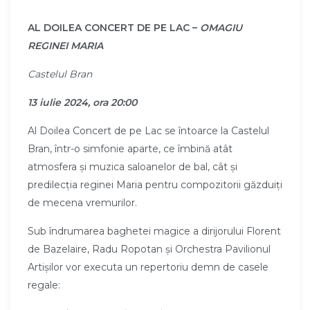
AL DOILEA CONCERT DE PE LAC –
OMAGIU
REGINEI MARIA
Castelul Bran
13 iulie 2024, ora 20:00
Al Doilea Concert de pe Lac se întoarce la Castelul
Bran, într-o simfonie aparte, ce îmbină atât
atmosfera și muzica saloanelor de bal, cât și
predilecția reginei Maria pentru compozitorii găzduiți
de mecena vremurilor.
Sub îndrumarea baghetei magice a dirijorului Florent
de Bazelaire, Radu Ropotan și Orchestra Pavilionul
Artișilor vor executa un repertoriu demn de casele
regale: