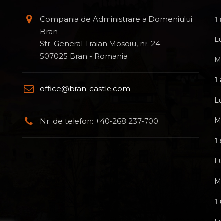
Compania de Administrare a Domeniului
1 
Bran
L
Str. General Traian Mosoiu, nr. 24
507025 Bran - Romania
M
1
office@bran-castle.com
L
M
Nr. de telefon: +40-268 237-700
1
L
M
1