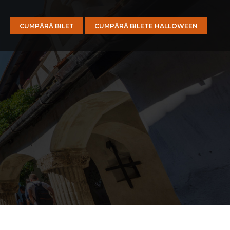
CUMPĂRĂ BILET
CUMPĂRĂ BILETE HALLOWEEN