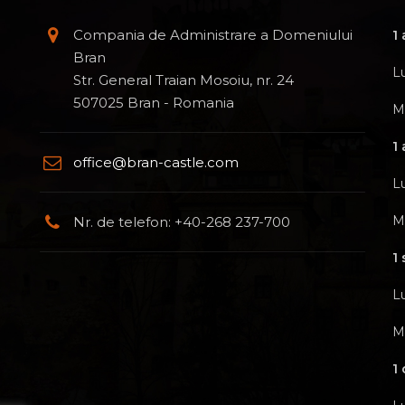
Compania de Administrare a Domeniului
1 
Bran
L
Str. General Traian Mosoiu, nr. 24
507025 Bran - Romania
M
1
office@bran-castle.com
L
M
Nr. de telefon: +40-268 237-700
1
L
M
1