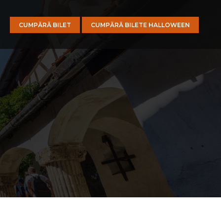
CUMPĂRĂ BILET
CUMPĂRĂ BILETE HALLOWEEN